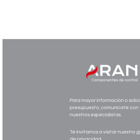
manual_digirail-va_v10x_i_es_watermark
Para mayor información o solici
presupuesto, comunícate con
nuestros especialistas.
Te invitamos a visitar nuestro
a
de privacidad
.