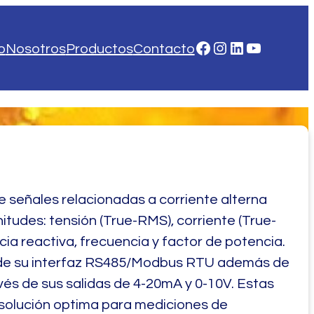
Facebook
Instagram
LinkedIn
YouTube
o
Nosotros
Productos
Contacto
e señales relacionadas a corriente alterna
tudes: tensión (True-RMS), corriente (True-
ia reactiva, frecuencia y factor de potencia.
s de su interfaz RS485/Modbus RTU además de
és de sus salidas de 4-20mA y 0-10V. Estas
a solución optima para mediciones de