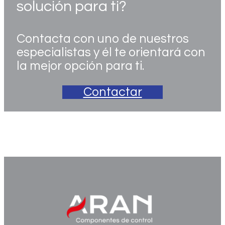
solución para ti?
Contacta con uno de nuestros
especialistas y él te orientará con
la mejor opción para ti.
Contactar
5010046_v10x_d_quickguide_txconfig_usb_pt_es_fr_en
_a4_p&b_watermark