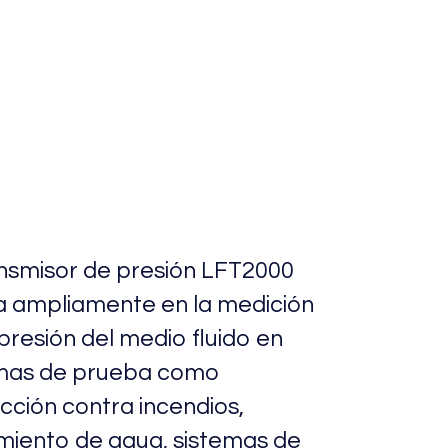
esión Tipo
neral
T2000
ansmisor de presión LFT2000
a ampliamente en la medición
 presión del medio fluido en
emas de prueba como
cción contra incendios,
miento de agua, sistemas de